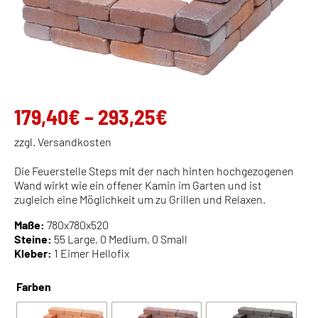
Preisspanne:
179,40
€
–
293,25
€
179,40€
zzgl. Versandkosten
bis
Die Feuerstelle Steps mit der nach hinten hochgezogenen
293,25€
Wand wirkt wie ein offener Kamin im Garten und ist
zugleich eine Möglichkeit um zu Grillen und Relaxen.
Maße:
780x780x520
Steine:
55 Large, 0 Medium, 0 Small
Kleber:
1 Eimer Hellofix
Farben