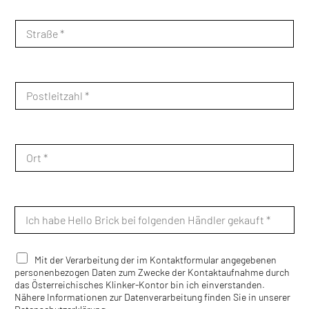
f
o
S
n
t
n
r
u
a
m
ß
m
e
P
e
*
o
r
s
*
t
l
e
O
i
r
t
t
z
*
a
I
h
c
l
h
*
h
a
C
Mit der Verarbeitung der im Kontaktformular angegebenen
b
h
personenbezogen Daten zum Zwecke der Kontaktaufnahme durch
e
e
das Österreichisches Klinker-Kontor bin ich einverstanden.
H
c
Nähere Informationen zur Datenverarbeitung finden Sie in unserer
e
k