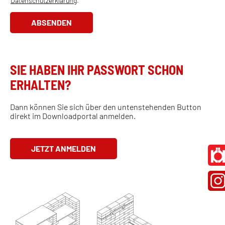
Datenschutzerklärung
.
l
b
l
o
ABSENDEN
o
x
B
e
r
n
i
*
c
SIE HABEN IHR PASSWORT SCHON
k
b
ERHALTEN?
e
i
f
Dann können Sie sich über den untenstehenden Button
o
direkt im Downloadportal anmelden.
l
g
e
JETZT ANMELDEN
n
d
e
n
H
ä
n
d
l