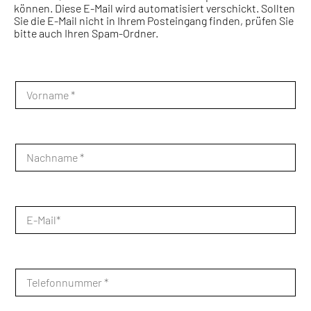
können. Diese E-Mail wird automatisiert verschickt. Sollten
Sie die E-Mail nicht in Ihrem Posteingang finden, prüfen Sie
bitte auch Ihren Spam-Ordner.
V
o
r
n
a
m
N
e
a
*
c
h
n
a
E
m
-
e
M
*
a
i
l
T
*
e
l
e