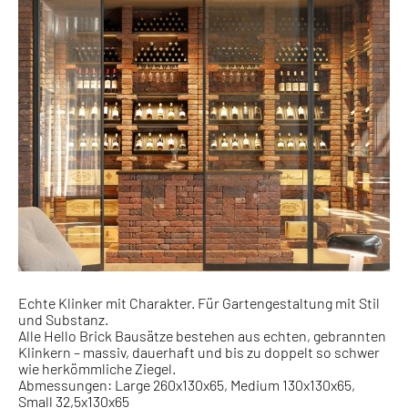
Echte Klinker mit Charakter. Für Gartengestaltung mit Stil
und Substanz.
Alle Hello Brick Bausätze bestehen aus echten, gebrannten
Klinkern – massiv, dauerhaft und bis zu doppelt so schwer
wie herkömmliche Ziegel.
Abmessungen: Large 260x130x65, Medium 130x130x65,
Small 32,5x130x65