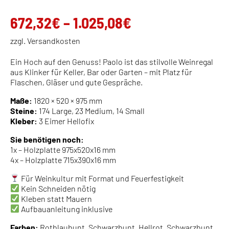
Preisspanne:
672,32
€
–
1.025,08
€
672,32€
zzgl. Versandkosten
bis
Ein Hoch auf den Genuss! Paolo ist das stilvolle Weinregal
1.025,08€
aus Klinker für Keller, Bar oder Garten – mit Platz für
Flaschen, Gläser und gute Gespräche.
Maße:
1820 × 520 × 975 mm
Steine:
174 Large, 23 Medium, 14 Small
Kleber:
3 Eimer Hellofix
Sie benötigen noch:
1x – Holzplatte 975x520x16 mm
4x – Holzplatte 715x390x16 mm
Für Weinkultur mit Format und Feuerfestigkeit
Kein Schneiden nötig
Kleben statt Mauern
Aufbauanleitung inklusive
Farben:
Rotblaubunt, Schwarzbunt, Hellrot, Schwarzbunt